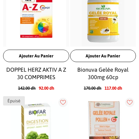
Ajouter Au Panier
Ajouter Au Panier
DOPPEL HERZ AKTIV A Z
Bionuva Gelée Royal
30 COMPRIMES
300mg 60cp
142.00 dh
92.00 dh
170.00 dh
117.00 dh
Épuisé