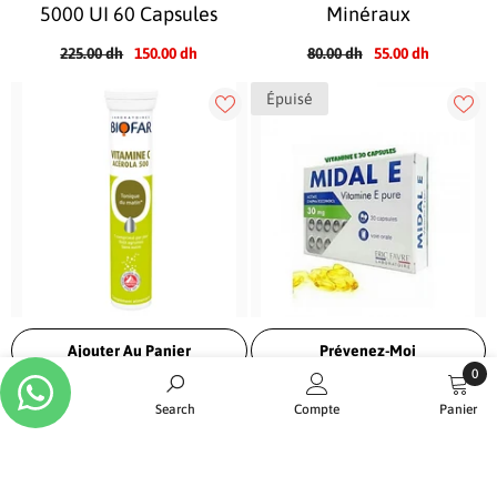
5000 UI 60 Capsules
Minéraux
225.00 dh
150.00 dh
80.00 dh
55.00 dh
Épuisé
Ajouter Au Panier
Prévenez-Moi
0
Biofar – Vitamine C
ERIC FAVRE Midal E
0
Home
Search
Compte
Panier
articl
Acérola 500
Vitamine E Pure
TRIER PAR:
72.00 dh
45.88 dh
150.00 dh
100.00 dh