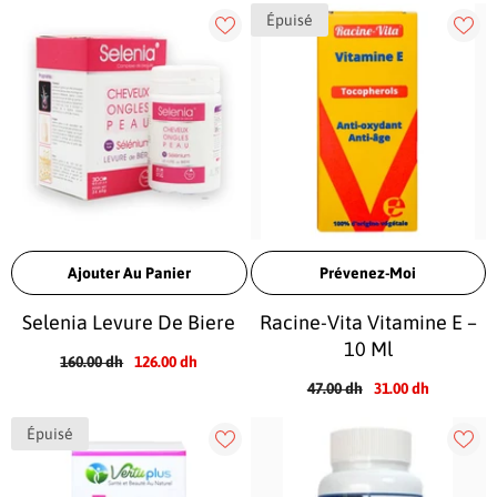
Épuisé
Ajouter Au Panier
Prévenez-Moi
Selenia Levure De Biere
Racine-Vita Vitamine E –
10 Ml
160.00 dh
126.00 dh
47.00 dh
31.00 dh
Épuisé