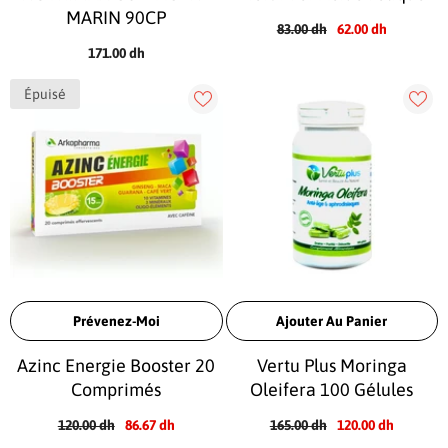
MARIN 90CP
83.00 dh
62.00 dh
171.00 dh
Épuisé
Prévenez-Moi
Ajouter Au Panier
Azinc Energie Booster 20
Vertu Plus Moringa
Comprimés
Oleifera 100 Gélules
120.00 dh
86.67 dh
165.00 dh
120.00 dh