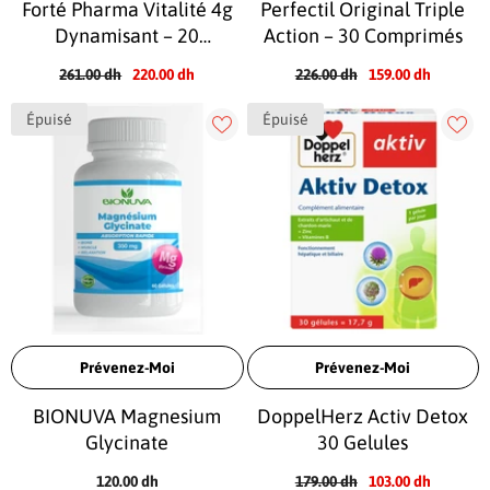
Forté Pharma Vitalité 4g
Perfectil Original Triple
Dynamisant – 20
Action – 30 Comprimés
Ampoules +10 Offertes
261.00 dh
220.00 dh
226.00 dh
159.00 dh
Épuisé
Épuisé
Prévenez-Moi
Prévenez-Moi
BIONUVA Magnesium
DoppelHerz Activ Detox
Glycinate
30 Gelules
120.00 dh
179.00 dh
103.00 dh