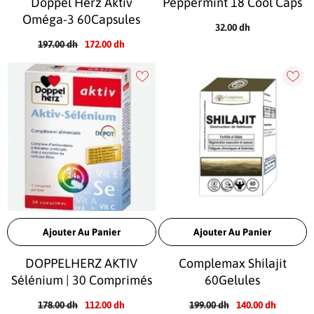
Doppel Herz Aktiv
Peppermint 18 Cool Caps
Oméga-3 60Capsules
32.00 dh
197.00 dh
172.00 dh
Ajouter Au Panier
Ajouter Au Panier
DOPPELHERZ AKTIV
Complemax Shilajit
Sélénium | 30 Comprimés
60Gelules
178.00 dh
112.00 dh
199.00 dh
140.00 dh